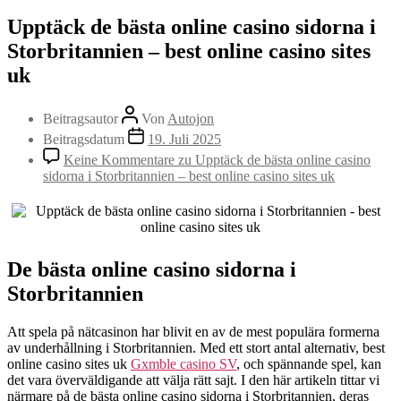
Upptäck de bästa online casino sidorna i
Storbritannien – best online casino sites
uk
Beitragsautor
Von
Autojon
Beitragsdatum
19. Juli 2025
Keine Kommentare
zu Upptäck de bästa online casino
sidorna i Storbritannien – best online casino sites uk
De bästa online casino sidorna i
Storbritannien
Att spela på nätcasinon har blivit en av de mest populära formerna
av underhållning i Storbritannien. Med ett stort antal alternativ, best
online casino sites uk
Gxmble casino SV
, och spännande spel, kan
det vara överväldigande att välja rätt sajt. I den här artikeln tittar vi
närmare på de bästa online casino sidorna i Storbritannien, deras