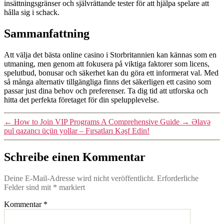
insättningsgränser och självrättande tester för att hjälpa spelare att
hålla sig i schack.
Sammanfattning
Att välja det bästa online casino i Storbritannien kan kännas som en
utmaning, men genom att fokusera på viktiga faktorer som licens,
spelutbud, bonusar och säkerhet kan du göra ett informerat val. Med
så många alternativ tillgängliga finns det säkerligen ett casino som
passar just dina behov och preferenser. Ta dig tid att utforska och
hitta det perfekta företaget för din spelupplevelse.
←
How to Join VIP Programs A Comprehensive Guide
→
Əlavə
pul qazancı üçün yollar – Fırsatları Kəşf Edin!
Schreibe einen Kommentar
Deine E-Mail-Adresse wird nicht veröffentlicht.
Erforderliche
Felder sind mit
*
markiert
Kommentar
*