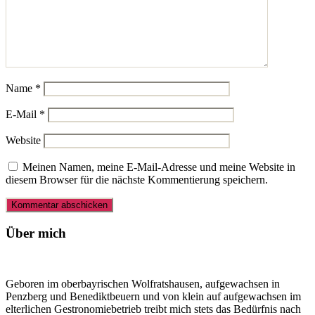
Name
*
E-Mail
*
Website
Meinen Namen, meine E-Mail-Adresse und meine Website in
diesem Browser für die nächste Kommentierung speichern.
Über mich
Geboren im oberbayrischen Wolfratshausen, aufgewachsen in
Penzberg und Benediktbeuern und von klein auf aufgewachsen im
elterlichen Gestronomiebetrieb treibt mich stets das Bedürfnis nach