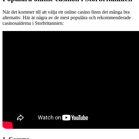
När det kommer till att välja ett online casino finns det många bra
alternativ. Här är några av de mest populära och rekommenderade
casinosaiderna i Storbritannien: