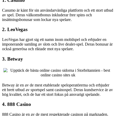
1. Casumo
Casumo är känt för sin användarvänliga plattform och ett stort utbud
av spel. Deras välkomstbonus inkluderar free spins och
insättningsbonusar som lockar nya spelare.
2. LeoVegas
LeoVegas har gjort sig ett namn inom mobilspel och erbjuder en
imponerande samling av slots och live dealer-spel. Deras bonusar är
också generösa och riktade mot nya spelare.
3. Betway
Betway är en av de mest etablerade speloperatörerna och erbjuder
ett brett utbud av sportspel samt casinospel. Deras kundservice är av
hög kvalitet, och de har ett stort fokus på ansvarigt spelande.
4. 888 Casino
888 Casino är en av de mest respekterade casinon på marknaden.