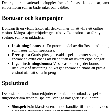
De erbjuder en varierad spelupplevelse och fantastiska bonusar, samt
en plattform som är både säker och pålitlig.
Bonusar och kampanjer
Bonusar är en viktig faktor när det kommer till att välja ett online
casino. Många sajter erbjuder generösa välkomstbonusar för nya
spelare, som kan inkludera:
Insättningsbonusar:
En procentandel av din första insättning
som läggs till din spelkassa.
Free spins:
Gratisspins på utvalda spelautomater som ger
spelare en extra chans att vinna utan att riskera egna pengar.
Ingen insättningsbonus:
Vissa casinon erbjuder bonusar
utan krav på insättning, vilket ger spelare en chans att prova
casinot utan att sätta in pengar.
Spelutbud
De bästa online casinon erbjuder ett omfattande utbud av spel som
tillgodoser alla typer av spelare. Vanliga kategorier inkluderar:
Slotspel:
Från klassiska enarmade banditer till moderna video
slots med avancerad grafik och bonusfunktioner.