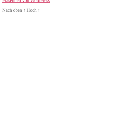
Präsentiert von WordPress
Nach oben
↑
Hoch
↑