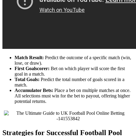
Match Result:
Predict the outcome of a specific match (win,
lose, or draw).
First Goalscorer:
Bet on which player will score the first
goal in a match.
Total Goals:
Predict the total number of goals scored in a
match.
Accumulator Bets:
Place a bet on multiple matches at once.
All selections must win for the bet to payout, offering higher
potential returns.
Strategies for Successful Football Pool