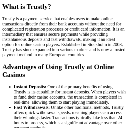
What is Trustly?
Trustly is a payment service that enables users to make online
transactions directly from their bank accounts without the need for
complicated registration processes or credit card information. It is an
intermediary that ensures secure payments while providing
instantaneous deposits and fast withdrawals, making it an ideal
option for online casino players. Established in Stockholm in 2008,
Trustly has since expanded into various markets and is now a trusted
payment method in many European countries.
Advantages of Using Trustly at Online
Casinos
Instant Deposits:
One of the primary benefits of using
Trustly is its capability for instant deposits. When players wish
to fund their casino accounts, the transaction is completed in
real-time, allowing them to start playing immediately.
Fast Withdrawals:
Unlike other traditional methods, Trustly
offers quick withdrawal speeds, meaning players can access
their winnings faster. Transactions typically take less than 24
hours to process, which is a significant advantage over other
payment methods.