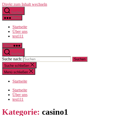
Direkt zum Inhalt wechseln
Suchen
Menü
Startseite
Über uns
test111
Menü
Suchen
Suche nach:
Suche schließen
Menü schließen
Startseite
Startseite
Über uns
test111
Kategorie:
casino1