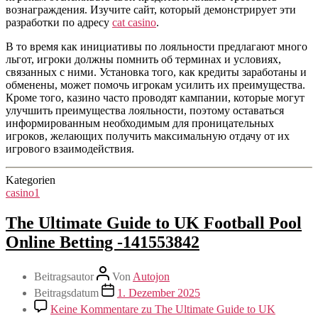
вознаграждения. Изучите сайт, который демонстрирует эти
разработки по адресу
cat casino
.
В то время как инициативы по лояльности предлагают много
льгот, игроки должны помнить об терминах и условиях,
связанных с ними. Установка того, как кредиты заработаны и
обменены, может помочь игрокам усилить их преимущества.
Кроме того, казино часто проводят кампании, которые могут
улучшить преимущества лояльности, поэтому оставаться
информированным необходимым для проницательных
игроков, желающих получить максимальную отдачу от их
игрового взаимодействия.
Kategorien
casino1
The Ultimate Guide to UK Football Pool
Online Betting -141553842
Beitragsautor
Von
Autojon
Beitragsdatum
1. Dezember 2025
Keine Kommentare
zu The Ultimate Guide to UK