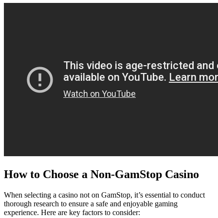
How to Choose a Non-GamStop Casino
When selecting a casino not on GamStop, it’s essential to conduct
thorough research to ensure a safe and enjoyable gaming
experience. Here are key factors to consider: