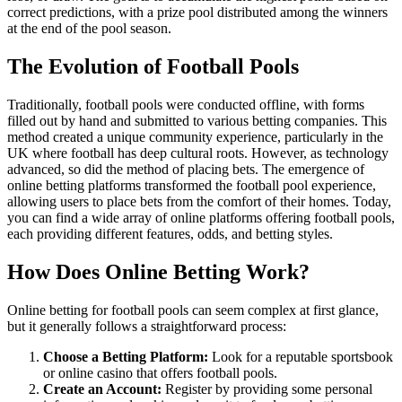
correct predictions, with a prize pool distributed among the winners
at the end of the pool season.
The Evolution of Football Pools
Traditionally, football pools were conducted offline, with forms
filled out by hand and submitted to various betting companies. This
method created a unique community experience, particularly in the
UK where football has deep cultural roots. However, as technology
advanced, so did the method of placing bets. The emergence of
online betting platforms transformed the football pool experience,
allowing users to place bets from the comfort of their homes. Today,
you can find a wide array of online platforms offering football pools,
each providing different features, odds, and betting styles.
How Does Online Betting Work?
Online betting for football pools can seem complex at first glance,
but it generally follows a straightforward process:
Choose a Betting Platform:
Look for a reputable sportsbook
or online casino that offers football pools.
Create an Account:
Register by providing some personal