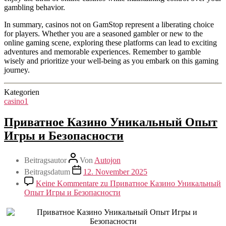
gambling behavior.
In summary, casinos not on GamStop represent a liberating choice
for players. Whether you are a seasoned gambler or new to the
online gaming scene, exploring these platforms can lead to exciting
adventures and memorable experiences. Remember to gamble
wisely and prioritize your well-being as you embark on this gaming
journey.
Kategorien
casino1
Приватное Казино Уникальный Опыт
Игры и Безопасности
Beitragsautor
Von
Autojon
Beitragsdatum
12. November 2025
Keine Kommentare
zu Приватное Казино Уникальный
Опыт Игры и Безопасности