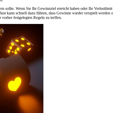
llte. Wenn Sie Ihr Gewinnziel erreicht haben oder Ihr Verlustlimit err
st kann schnell dazu führen, dass Gewinne wieder verspielt werden ode
 vorher festgelegten Regeln zu treffen.