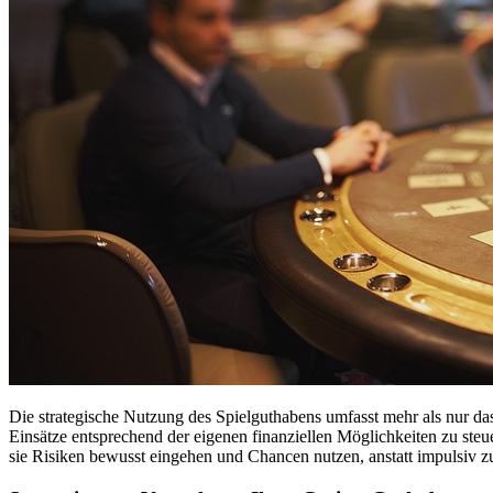
Die strategische Nutzung des Spielguthabens umfasst mehr als nur da
Einsätze entsprechend der eigenen finanziellen Möglichkeiten zu steu
sie Risiken bewusst eingehen und Chancen nutzen, anstatt impulsiv z