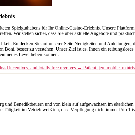
lebnis
teten Spielguthabens für Ihr Online-Casino-Erlebnis. Unsere Plattform 
reffen. Wir stellen sicher, dass Sie über aktuelle Angebote und praktis
keit. Entdecken Sie auf unserer Seite Neuigkeiten und Anleitungen, di
Boni, besser zu verstehen. Unser Ziel ist es, Ihnen ein reibungsloses 
 ein neues Level heben können.
oad incentives, and totally free revolves
→
Patient_jeu_mobile_maîtri
 und Benediktbeuern und von klein auf aufgewachsen im elterlichen Ge
 Tätigkeit im Vetrieb weiß ich, dass Verpflegung nicht immer Prio 1 