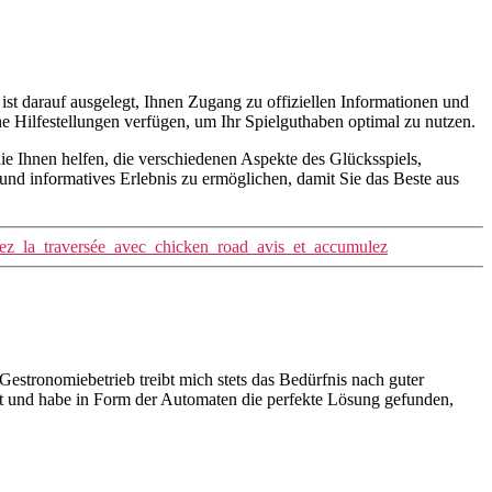
ist darauf ausgelegt, Ihnen Zugang zu offiziellen Informationen und
che Hilfestellungen verfügen, um Ihr Spielguthaben optimal zu nutzen.
e Ihnen helfen, die verschiedenen Aspekte des Glücksspiels,
und informatives Erlebnis zu ermöglichen, damit Sie das Beste aus
sez_la_traversée_avec_chicken_road_avis_et_accumulez
stronomiebetrieb treibt mich stets das Bedürfnis nach guter
ist und habe in Form der Automaten die perfekte Lösung gefunden,