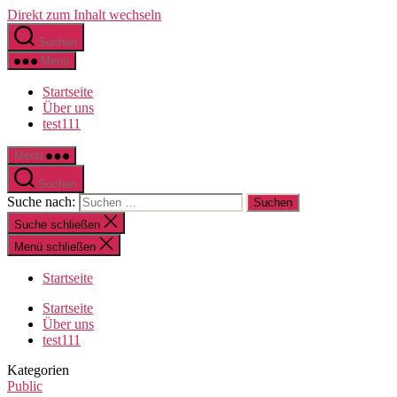
Direkt zum Inhalt wechseln
Suchen
Menü
Startseite
Über uns
test111
Menü
Suchen
Suche nach:
Suche schließen
Menü schließen
Startseite
Startseite
Über uns
test111
Kategorien
Public