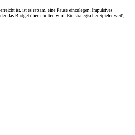
eicht ist, ist es ratsam, eine Pause einzulegen. Impulsives
r das Budget überschritten wird. Ein strategischer Spieler weiß,