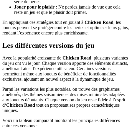
série de pertes.
Jouer pour le plaisir :
Ne perdez jamais de vue que cela
reste un jeu et que le plaisir doit primer.
En appliquant ces stratégies tout en jouant à
Chicken Road
, les
joueurs peuvent se protéger contre les pertes et optimiser leurs gains,
rendant l’expérience encore plus enrichissante.
Les différentes versions du jeu
Avec la popularité croissante de
Chicken Road
, plusieurs variantes
du jeu ont vu le jour. Chaque version apporte des éléments distincts,
améliorant ainsi l’expérience utilisateur. Certaines versions
permettent même aux joueurs de bénéficier de fonctionnalités
exclusives, ajoutant un nouvel aspect à la dynamique de jeu.
Parmi les variations les plus notables, on trouve des graphismes
améliorés, des thèmes saisonniers et des mises minimales adaptées
aux joueurs débutants. Chaque version du jeu reste fidèle à l’esprit
d‘
Chicken Road
tout en proposant ses propres caractéristiques
uniques.
Voici un tableau comparatif montrant les principales différences
entre ces versions :