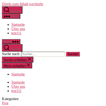
Direkt zum Inhalt wechseln
Suchen
Menü
Startseite
Über uns
test111
Menü
Suchen
Suche nach:
Suche schließen
Menü schließen
Startseite
Startseite
Über uns
test111
Kategorien
Post