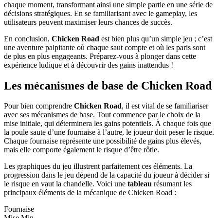
chaque moment, transformant ainsi une simple partie en une série de
décisions stratégiques. En se familiarisant avec le gameplay, les
utilisateurs peuvent maximiser leurs chances de succès.
En conclusion,
Chicken Road
est bien plus qu’un simple jeu ; c’est
une aventure palpitante où chaque saut compte et où les paris sont
de plus en plus engageants. Préparez-vous à plonger dans cette
expérience ludique et à découvrir des gains inattendus !
Les mécanismes de base de Chicken Road
Pour bien comprendre
Chicken Road
, il est vital de se familiariser
avec ses mécanismes de base. Tout commence par le choix de la
mise initiale, qui déterminera les gains potentiels. À chaque fois que
la poule saute d’une fournaise à l’autre, le joueur doit peser le risque.
Chaque fournaise représente une possibilité de gains plus élevés,
mais elle comporte également le risque d’être rôtie.
Les graphiques du jeu illustrent parfaitement ces éléments. La
progression dans le jeu dépend de la capacité du joueur à décider si
le risque en vaut la chandelle. Voici une
tableau
résumant les
principaux éléments de la mécanique de Chicken Road :
Fournaise
Mise Min.