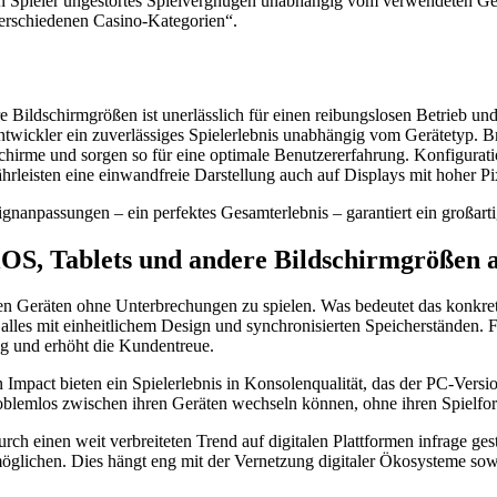
en Spieler ungestörtes Spielvergnügen unabhängig vom verwendeten Ger
 verschiedenen Casino-Kategorien“.
ldschirmgrößen ist unerlässlich für einen reibungslosen Betrieb und k
ntwickler ein zuverlässiges Spielerlebnis unabhängig vom Gerätetyp.
irme und sorgen so für eine optimale Benutzererfahrung. Konfiguration
rleisten eine einwandfreie Darstellung auch auf Displays mit hoher Pi
gnanpassungen – ein perfektes Gesamterlebnis – garantiert ein großar
iOS, Tablets und andere Bildschirmgrößen 
en Geräten ohne Unterbrechungen zu spielen. Was bedeutet das konkret?
les mit einheitlichem Design und synchronisierten Speicherständen. Für
ung und erhöht die Kundentreue.
mpact bieten ein Spielerlebnis in Konsolenqualität, das der PC-Versio
blemlos zwischen ihren Geräten wechseln können, ohne ihren Spielforts
ch einen weit verbreiteten Trend auf digitalen Plattformen infrage geste
möglichen. Dies hängt eng mit der Vernetzung digitaler Ökosysteme sow