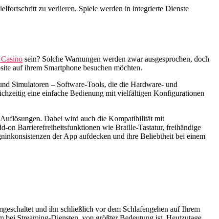
lfortschritt zu verlieren.
Spiele werden in integrierte Dienste
 Casino
sein? Solche Warnungen werden zwar ausgesprochen, doch
ebsite auf ihrem Smartphone besuchen möchten.
 und Simulatoren – Software-Tools, die die Hardware- und
chzeitig eine einfache Bedienung mit vielfältigen Konfigurationen
Auflösungen. Dabei wird auch die Kompatibilität mit
on Barrierefreiheitsfunktionen wie Braille-Tastatur, freihändige
inkonsistenzen der App aufdecken und ihre Beliebtheit bei einem
geschaltet und ihn schließlich vor dem Schlafengehen auf Ihrem
lem bei Streaming-Diensten, von größter Bedeutung ist. Heutzutage