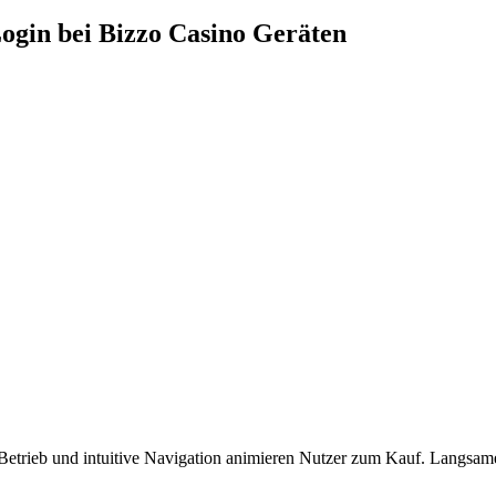
Login bei Bizzo Casino Geräten
etrieb und intuitive Navigation animieren Nutzer zum Kauf. Langsam