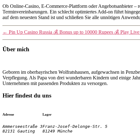
Ob Online-Casino, E-Commerce-Plattform oder Angebotsanbieter – rei
Terminvereinbarungen. Ein schlecht optimiertes Add-on führt hingegen
auf dem neuesten Stand ist und schließen Sie alle unnötigen Anwend
←
Pin Up Casino Russia 💰 Bonus up to 10000 Rupees 💰 Play Liv
Über mich
Geboren im oberbayrischen Wolfratshausen, aufgewachsen in Penzberg
Verpflegung. Als Papa von drei wunderbaren Kindern und einige Jahre
Unternehmen mit passenden Produkten zu versorgen.
Hier findest du uns
Adresse
Lager
Ammerseestraße 3

Franz-Josef-Delonge-Str. 5
82131 Gauting
81249 Münche