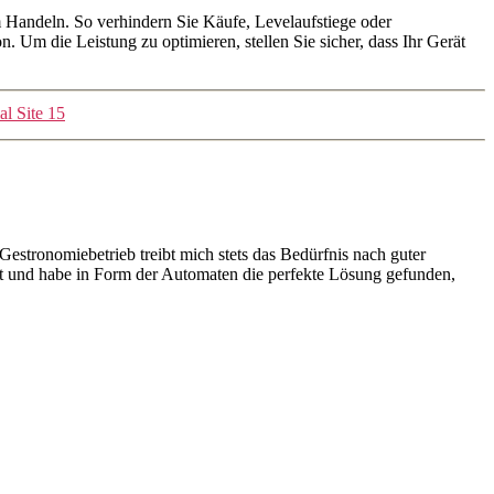
 Handeln. So verhindern Sie Käufe, Levelaufstiege oder
 Um die Leistung zu optimieren, stellen Sie sicher, dass Ihr Gerät
al Site 15
stronomiebetrieb treibt mich stets das Bedürfnis nach guter
ist und habe in Form der Automaten die perfekte Lösung gefunden,