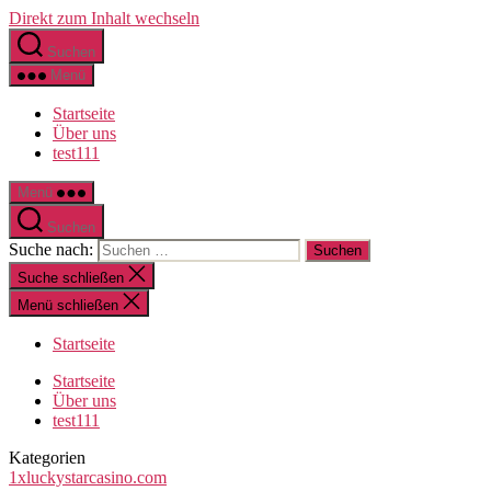
Direkt zum Inhalt wechseln
Suchen
Menü
Startseite
Über uns
test111
Menü
Suchen
Suche nach:
Suche schließen
Menü schließen
Startseite
Startseite
Über uns
test111
Kategorien
1xluckystarcasino.com