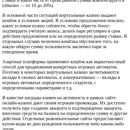
ставки и какой часть от проигранной суммы компенсируется
(обычно — от 10 до 20%).
В основной части ситуаций виртуальные казино выдают
кешбэк в условиях акций. В условиях предложения описано,
какие условия нужно соблюсти, чтобы обрести бонус:
подтвердить учетную запись, делать пари регулярно в срок
действия предложения или на определенную размер ставки. В
отдельных случаях величина кешбэка обусловлен того, на
какую общую сумму пользователь заключил пари за
отведенное время.
Азартные платформы применяют кешбэк как маркетинговый
способ для продвижения конкретных игровых автоматов.
Поэтому в некоторых виртуальных казино засчитываются
вклады в свежих автоматах, в альтернативных — вклады в
игровых автоматах определенного создателя, с
определенными параметрами и т.д.
В качестве награды взамен на активность в рамках сайте
онлайн-казино дают своим игрокам промокоды. Их доступно
получить при создание аккаунта и подтверждение аккаунта,
внесение средств на баланса на определенную сумму и другие
действия. Отдельные развлекательные сайты предоставляют
купон-коды ко дню рождения пользователя либо каким-либо
датам.