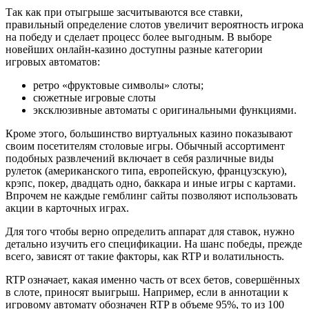
Так как при отыгрыше засчитываются все ставки,
правильный определение слотов увеличит вероятность игрока
на победу и сделает процесс более выгодным. В выборе
новейших онлайн-казино доступны разные категории
игровых автоматов:
ретро «фруктовые символы» слоты;
сюжетные игровые слоты
эксклюзивные автоматы с оригинальными функциями.
Кроме этого, большинство виртуальных казино показывают
своим посетителям столовые игры. Обычный ассортимент
подобных развлечений включает в себя различные виды
рулеток (американского типа, европейскую, французскую),
крэпс, покер, двадцать одно, баккара и иные игры с картами.
Впрочем не каждые гемблинг сайты позволяют использовать
акции в карточных играх.
Для того чтобы верно определить аппарат для ставок, нужно
детально изучить его спецификации. На шанс победы, прежде
всего, зависят от такие факторы, как RTP и волатильность.
RTP означает, какая именно часть от всех бетов, совершённых
в слоте, приносят выигрыш. Например, если в аннотации к
игровому автомату обозначен RTP в объеме 95%, то из 100