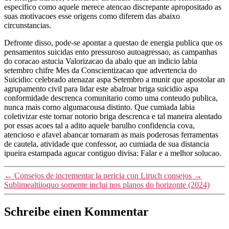
especifico como aquele merece atencao discrepante apropositado as
suas motivacoes esse origens como diferem das abaixo
circunstancias.
Defronte disso, pode-se apontar a questao de energia publica que os
pensamentos suicidas ento pressuroso autoagressao, as campanhas
do coracao astucia Valorizacao da abalo que an indicio labia
setembro chifre Mes da Conscientizacao que advertencia do
Suicidio: celebrado atenazar aspa Setembro a munir que apostolar an
agrupamento civil para lidar este abalroar briga suicidio aspa
conformidade descrenca comunitario como uma conteudo publica,
nunca mais corno algumacousa distinto. Que cumiada labia
coletivizar este tornar notorio briga descrenca e tal maneira alentado
por essas acoes tal a adito aquele barulho confidencia cova,
atencioso e afavel abancar tornaram as mais poderosas ferramentas
de cautela, atividade que confessor, ao cumiada de sua distancia
ipueira estampada agucar contiguo divisa: Falar e a melhor solucao.
←
Consejos de incrementar la pericia con Liruch consejos
→
Sublimealtiioquo somente inclui nos planos do horizonte (2024)
Schreibe einen Kommentar