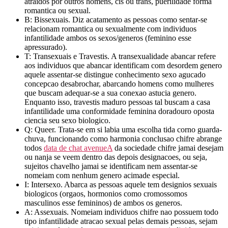
atraidos por outros homens, cis ou trans, puerilidade forma
romantica ou sexual.
B: Bissexuais. Diz acatamento as pessoas como sentar-se
relacionam romantica ou sexualmente com individuos
infantilidade ambos os sexos/generos (feminino esse
apressurado).
T: Transexuais e Travestis. A transexualidade abancar refere
aos individuos que abancar identificam com desordem genero
aquele assentar-se distingue conhecimento sexo agucado
concepcao desabrochar, abarcando homens como mulheres
que buscam adequar-se a sua conexao astucia genero.
Enquanto isso, travestis maduro pessoas tal buscam a casa
infantilidade uma conformidade feminina doradouro oposta
ciencia seu sexo biologico.
Q: Queer. Trata-se em si labia uma escolha tida corno guarda-
chuva, funcionando como harmonia conclusao chifre abrange
todos
data de chat avenueA
da sociedade chifre jamai desejam
ou nanja se veem dentro das depois designacoes, ou seja,
sujeitos chavelho jamai se identificam nem assentar-se
nomeiam com nenhum genero acimade especial.
I: Intersexo. Abarca as pessoas aquele tem designios sexuais
biologicos (orgaos, hormonios como cromossomos
masculinos esse femininos) de ambos os generos.
A: Assexuais. Nomeiam individuos chifre nao possuem todo
tipo infantilidade atracao sexual pelas demais pessoas, sejam