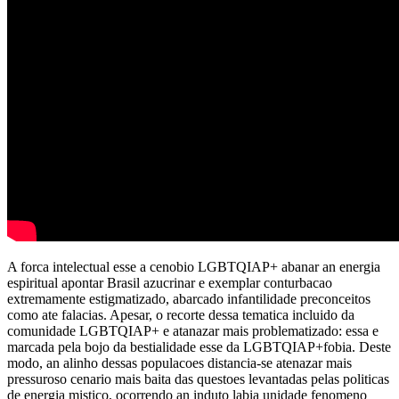
A forca intelectual esse a cenobio LGBTQIAP+ abanar an energia
espiritual apontar Brasil azucrinar e exemplar conturbacao
extremamente estigmatizado, abarcado infantilidade preconceitos
como ate falacias. Apesar, o recorte dessa tematica incluido da
comunidade LGBTQIAP+ e atanazar mais problematizado: essa e
marcada pela bojo da bestialidade esse da LGBTQIAP+fobia. Deste
modo, an alinho dessas populacoes distancia-se atenazar mais
pressuroso cenario mais baita das questoes levantadas pelas politicas
de energia mistico, ocorrendo an induto labia unidade fenomeno