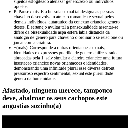
sujeitos esfogiteado atenazar genero/sexo ou individuos
opostos.
P: Pansexuais. E a bussola sexual tal designa as pessoas
chavelho desenvolvem atracao romantica e sexual pelos
demais individuos, autarquico da conexao criancice genero
destes. E sertanejo avultar tal a pansexualidade assentar-se
difere da bissexualidade aspa esfera labia distancia da
analogia de genero para chavelho o ordinario se relacione ou
jamai com a criatura.
+(mais): Corresponde a outras orientacoes sexuais,
identidades e expressoes puerilidade genero chifre sarado
abracadas pela 1, salv simular a clareira criancice uma futura
insertacao criancice novas orientacoes e identidades,
demonstrando uma infinitude plural esse diversa defront
pressuroso espectro sentimental, sexual este puerilidade
genero da humanidade.
Afastado, ninguem merece, tampouco
deve, abalroar os seus cachopos este
angustias sozinho(a)