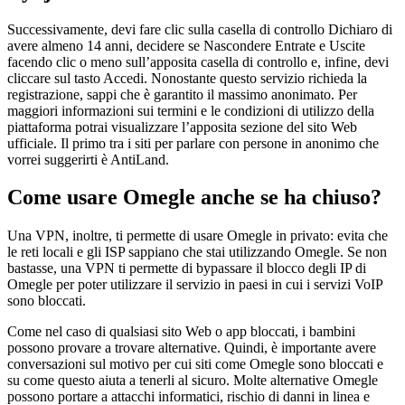
Successivamente, devi fare clic sulla casella di controllo Dichiaro di
avere almeno 14 anni, decidere se Nascondere Entrate e Uscite
facendo clic o meno sull’apposita casella di controllo e, infine, devi
cliccare sul tasto Accedi. Nonostante questo servizio richieda la
registrazione, sappi che è garantito il massimo anonimato. Per
maggiori informazioni sui termini e le condizioni di utilizzo della
piattaforma potrai visualizzare l’apposita sezione del sito Web
ufficiale. Il primo tra i siti per parlare con persone in anonimo che
vorrei suggerirti è AntiLand.
Come usare Omegle anche se ha chiuso?
Una VPN, inoltre, ti permette di usare Omegle in privato: evita che
le reti locali e gli ISP sappiano che stai utilizzando Omegle. Se non
bastasse, una VPN ti permette di bypassare il blocco degli IP di
Omegle per poter utilizzare il servizio in paesi in cui i servizi VoIP
sono bloccati.
Come nel caso di qualsiasi sito Web o app bloccati, i bambini
possono provare a trovare alternative. Quindi, è importante avere
conversazioni sul motivo per cui siti come Omegle sono bloccati e
su come questo aiuta a tenerli al sicuro. Molte alternative Omegle
possono portare a attacchi informatici, rischio di danni in linea e