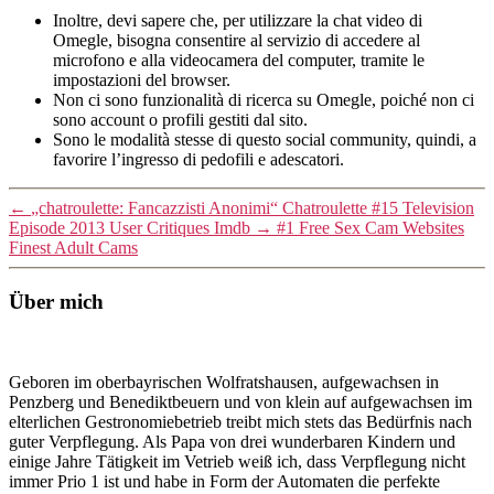
Inoltre, devi sapere che, per utilizzare la chat video di
Omegle, bisogna consentire al servizio di accedere al
microfono e alla videocamera del computer, tramite le
impostazioni del browser.
Non ci sono funzionalità di ricerca su Omegle, poiché non ci
sono account o profili gestiti dal sito.
Sono le modalità stesse di questo social community, quindi, a
favorire l’ingresso di pedofili e adescatori.
←
„chatroulette: Fancazzisti Anonimi“ Chatroulette #15 Television
Episode 2013 User Critiques Imdb
→
#1 Free Sex Cam Websites
Finest Adult Cams
Über mich
Geboren im oberbayrischen Wolfratshausen, aufgewachsen in
Penzberg und Benediktbeuern und von klein auf aufgewachsen im
elterlichen Gestronomiebetrieb treibt mich stets das Bedürfnis nach
guter Verpflegung. Als Papa von drei wunderbaren Kindern und
einige Jahre Tätigkeit im Vetrieb weiß ich, dass Verpflegung nicht
immer Prio 1 ist und habe in Form der Automaten die perfekte