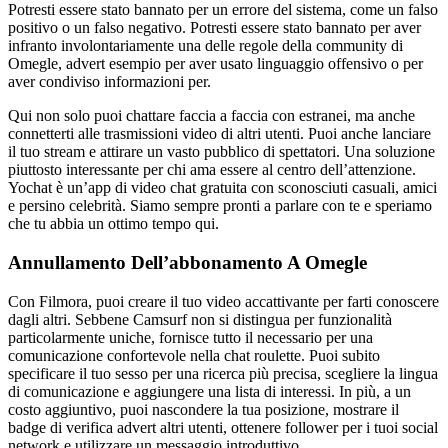
Potresti essere stato bannato per un errore del sistema, come un falso
positivo o un falso negativo. Potresti essere stato bannato per aver
infranto involontariamente una delle regole della community di
Omegle, advert esempio per aver usato linguaggio offensivo o per
aver condiviso informazioni per.
Qui non solo puoi chattare faccia a faccia con estranei, ma anche
connetterti alle trasmissioni video di altri utenti. Puoi anche lanciare
il tuo stream e attirare un vasto pubblico di spettatori. Una soluzione
piuttosto interessante per chi ama essere al centro dell’attenzione.
Yochat è un’app di video chat gratuita con sconosciuti casuali, amici
e persino celebrità. Siamo sempre pronti a parlare con te e speriamo
che tu abbia un ottimo tempo qui.
Annullamento Dell’abbonamento A Omegle
Con Filmora, puoi creare il tuo video accattivante per farti conoscere
dagli altri. Sebbene Camsurf non si distingua per funzionalità
particolarmente uniche, fornisce tutto il necessario per una
comunicazione confortevole nella chat roulette. Puoi subito
specificare il tuo sesso per una ricerca più precisa, scegliere la lingua
di comunicazione e aggiungere una lista di interessi. In più, a un
costo aggiuntivo, puoi nascondere la tua posizione, mostrare il
badge di verifica advert altri utenti, ottenere follower per i tuoi social
network e utilizzare un messaggio introduttivo.