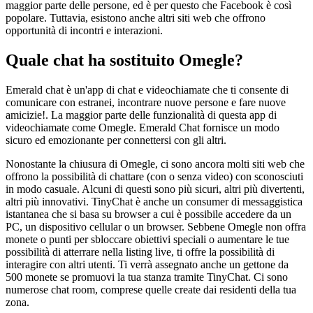
maggior parte delle persone, ed è per questo che Facebook è così
popolare. Tuttavia, esistono anche altri siti web che offrono
opportunità di incontri e interazioni.
Quale chat ha sostituito Omegle?
Emerald chat è un'app di chat e videochiamate che ti consente di
comunicare con estranei, incontrare nuove persone e fare nuove
amicizie!. La maggior parte delle funzionalità di questa app di
videochiamate come Omegle. Emerald Chat fornisce un modo
sicuro ed emozionante per connettersi con gli altri.
Nonostante la chiusura di Omegle, ci sono ancora molti siti web che
offrono la possibilità di chattare (con o senza video) con sconosciuti
in modo casuale. Alcuni di questi sono più sicuri, altri più divertenti,
altri più innovativi. TinyChat è anche un consumer di messaggistica
istantanea che si basa su browser a cui è possibile accedere da un
PC, un dispositivo cellular o un browser. Sebbene Omegle non offra
monete o punti per sbloccare obiettivi speciali o aumentare le tue
possibilità di atterrare nella listing live, ti offre la possibilità di
interagire con altri utenti. Ti verrà assegnato anche un gettone da
500 monete se promuovi la tua stanza tramite TinyChat. Ci sono
numerose chat room, comprese quelle create dai residenti della tua
zona.