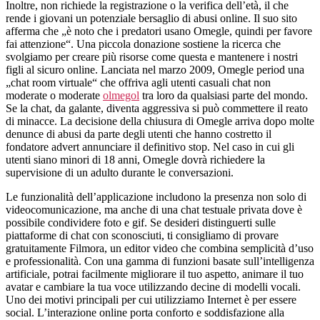
Inoltre, non richiede la registrazione o la verifica dell’età, il che
rende i giovani un potenziale bersaglio di abusi online. Il suo sito
afferma che „è noto che i predatori usano Omegle, quindi per favore
fai attenzione“. Una piccola donazione sostiene la ricerca che
svolgiamo per creare più risorse come questa e mantenere i nostri
figli al sicuro online. Lanciata nel marzo 2009, Omegle period una
„chat room virtuale“ che offriva agli utenti casuali chat non
moderate o moderate
olmegol
tra loro da qualsiasi parte del mondo.
Se la chat, da galante, diventa aggressiva si può commettere il reato
di minacce. La decisione della chiusura di Omegle arriva dopo molte
denunce di abusi da parte degli utenti che hanno costretto il
fondatore advert annunciare il definitivo stop. Nel caso in cui gli
utenti siano minori di 18 anni, Omegle dovrà richiedere la
supervisione di un adulto durante le conversazioni.
Le funzionalità dell’applicazione includono la presenza non solo di
videocomunicazione, ma anche di una chat testuale privata dove è
possibile condividere foto e gif. Se desideri distinguerti sulle
piattaforme di chat con sconosciuti, ti consigliamo di provare
gratuitamente Filmora, un editor video che combina semplicità d’uso
e professionalità. Con una gamma di funzioni basate sull’intelligenza
artificiale, potrai facilmente migliorare il tuo aspetto, animare il tuo
avatar e cambiare la tua voce utilizzando decine di modelli vocali.
Uno dei motivi principali per cui utilizziamo Internet è per essere
social. L’interazione online porta conforto e soddisfazione alla