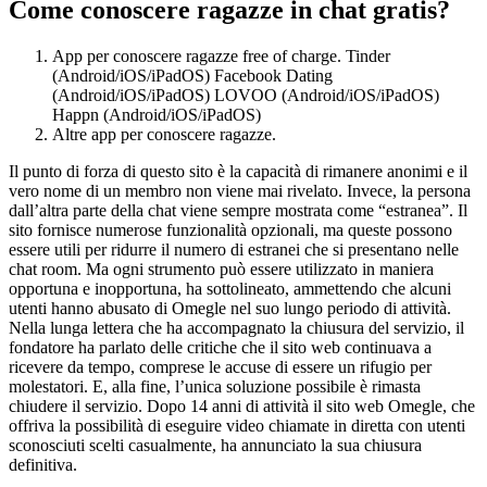
Come conoscere ragazze in chat gratis?
App per conoscere ragazze free of charge. Tinder
(Android/iOS/iPadOS) Facebook Dating
(Android/iOS/iPadOS) LOVOO (Android/iOS/iPadOS)
Happn (Android/iOS/iPadOS)
Altre app per conoscere ragazze.
Il punto di forza di questo sito è la capacità di rimanere anonimi e il
vero nome di un membro non viene mai rivelato. Invece, la persona
dall’altra parte della chat viene sempre mostrata come “estranea”. Il
sito fornisce numerose funzionalità opzionali, ma queste possono
essere utili per ridurre il numero di estranei che si presentano nelle
chat room. Ma ogni strumento può essere utilizzato in maniera
opportuna e inopportuna, ha sottolineato, ammettendo che alcuni
utenti hanno abusato di Omegle nel suo lungo periodo di attività.
Nella lunga lettera che ha accompagnato la chiusura del servizio, il
fondatore ha parlato delle critiche che il sito web continuava a
ricevere da tempo, comprese le accuse di essere un rifugio per
molestatori. E, alla fine, l’unica soluzione possibile è rimasta
chiudere il servizio. Dopo 14 anni di attività il sito web Omegle, che
offriva la possibilità di eseguire video chiamate in diretta con utenti
sconosciuti scelti casualmente, ha annunciato la sua chiusura
definitiva.