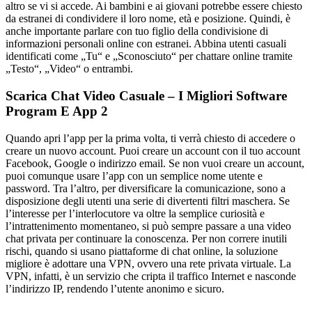
altro se vi si accede. Ai bambini e ai giovani potrebbe essere chiesto
da estranei di condividere il loro nome, età e posizione. Quindi, è
anche importante parlare con tuo figlio della condivisione di
informazioni personali online con estranei. Abbina utenti casuali
identificati come „Tu“ e „Sconosciuto“ per chattare online tramite
„Testo“, „Video“ o entrambi.
Scarica Chat Video Casuale – I Migliori Software
Program E App 2
Quando apri l’app per la prima volta, ti verrà chiesto di accedere o
creare un nuovo account. Puoi creare un account con il tuo account
Facebook, Google o indirizzo email. Se non vuoi creare un account,
puoi comunque usare l’app con un semplice nome utente e
password. Tra l’altro, per diversificare la comunicazione, sono a
disposizione degli utenti una serie di divertenti filtri maschera. Se
l’interesse per l’interlocutore va oltre la semplice curiosità e
l’intrattenimento momentaneo, si può sempre passare a una video
chat privata per continuare la conoscenza. Per non correre inutili
rischi, quando si usano piattaforme di chat online, la soluzione
migliore è adottare una VPN, ovvero una rete privata virtuale. La
VPN, infatti, è un servizio che cripta il traffico Internet e nasconde
l’indirizzo IP, rendendo l’utente anonimo e sicuro.