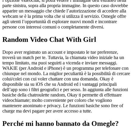
l’opzione videochat, si potrà vedere l’immagine dell’estraneo nella
parte sinistra, sopra alla propria immagine. In questo caso dovrebbe
apparire un messaggio che chiede l’autorizzazione di accedere alla
webcam se è la prima volta che si utilizza il servizio. Omegle offre
agli utenti l’opportunità di esplorare nuovi mondi e incontrare
persone con interessi comuni o completamente diversi.
Random Video Chat With Girl
Dopo aver registrato un account e impostato le tue preferenze,
troverà un match per te. Tuttavia, la chiamata video iniziale ha un
tempo limitato, ma puoi seguirti a vicenda e inviare messaggi.
WAKIE (per Android e iPhone) è un programma per telefonare con
chiunque nel mondo. La miglior peculiarità è la possibilità di cercare
colui/colei con cui voler chattare con una domanda. Okay è
disponibile sia su iOS che su Android ed i vantaggi principali
dell’app sono i filtri geografici e per sesso. In aggiunta alle funzioni
basiche della chatroulette random, Okay ti permette di effettuare
videochiamate; molto conveniente per coloro che vogliono
mantenere anonimato e privacy. Le funzioni basiche sono free of
charge ma devi pagare per avere accesso a tutte.
Perché mi hanno bannato da Omegle?