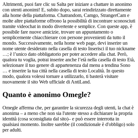
Altrimenti, puoi fare clic su Salta per iniziare a chattare in anonimo
con utenti anonimi! E, subito dopo, sarai reindirizzato direttamente
alla home della piattaforma. Chatrandom, Camgo, StrangerCam e
molte altre piattaforme offrono la possibilità di incontrare sconosciuti
tramite videochat in modo divertente e semplice. Con queste app, è
possibile fare nuove amicizie, trovare un appuntamento o
semplicemente chiacchierare con persone provenienti da tutto il
mondo. Successivamente, nella home web page, devi inserire un
nome utente desiderato nella casella di testo Inserisci il tuo nickname
…; è l’unico dato obbligatorio per poter accedere alla chat. Però,
qualora tu voglia, potrai inserire anche l’età nella casella di testo Età,
selezionare il tuo genere di appartenenza dal menu a tendina Sono
… e inserire la tua città nella casella di testo Località. In questo
modo, qualora volessi tornare a utilizzarlo, ti basterà visitare
nuovamente il sito Web ufficiale di AntiLand.
Quanto è anonimo Omegle?
Omegle afferma che, per garantire la sicurezza degli utenti, la chat è
anonima – a meno che non sia l'utente stesso a dichiarare la propria
identità (cosa sconsigliata dal sito)– e può essere interrotta in
qualsiasi momento. Inoltre sarebbe (il condizionale è d'obbligo) solo
per adulti.