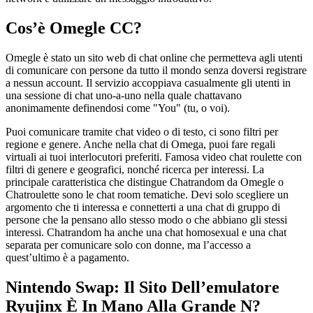
Cos’è Omegle CC?
Omegle è stato un sito web di chat online che permetteva agli utenti
di comunicare con persone da tutto il mondo senza doversi registrare
a nessun account. Il servizio accoppiava casualmente gli utenti in
una sessione di chat uno-a-uno nella quale chattavano
anonimamente definendosi come "You" (tu, o voi).
Puoi comunicare tramite chat video o di testo, ci sono filtri per
regione e genere. Anche nella chat di Omega, puoi fare regali
virtuali ai tuoi interlocutori preferiti. Famosa video chat roulette con
filtri di genere e geografici, nonché ricerca per interessi. La
principale caratteristica che distingue Chatrandom da Omegle o
Chatroulette sono le chat room tematiche. Devi solo scegliere un
argomento che ti interessa e connetterti a una chat di gruppo di
persone che la pensano allo stesso modo o che abbiano gli stessi
interessi. Chatrandom ha anche una chat homosexual e una chat
separata per comunicare solo con donne, ma l’accesso a
quest’ultimo è a pagamento.
Nintendo Swap: Il Sito Dell’emulatore
Ryujinx È In Mano Alla Grande N?