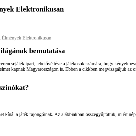
ények Elektronikusan
k Élmények Elektronikusan
 világának bemutatása
zerencsejáték ipart, lehetővé téve a játékosok számára, hogy kényelme
elmet kapnak Magyarországon is. Ebben a cikkben megvizsgáljuk az onl
aszinókat?
et kínál a játék rajongóinak. Az alábbiakban összegyűjtöttük, miért né