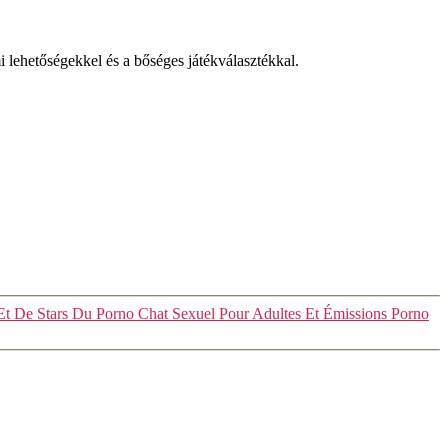
mi lehetőségekkel és a bőséges játékválasztékkal.
Et De Stars Du Porno Chat Sexuel Pour Adultes Et Émissions Porno