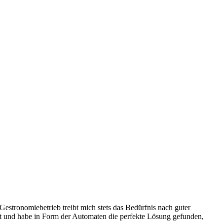
stronomiebetrieb treibt mich stets das Bedürfnis nach guter
ist und habe in Form der Automaten die perfekte Lösung gefunden,