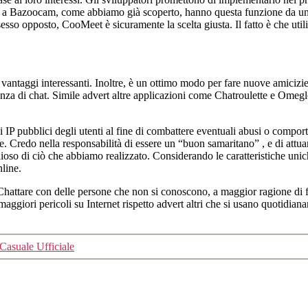
us a Bazoocam, come abbiamo già scoperto, hanno questa funzione da un 
sso opposto, CooMeet è sicuramente la scelta giusta. Il fatto è che util
i vantaggi interessanti. Inoltre, è un ottimo modo per fare nuove amicizie
ienza di chat. Simile advert altre applicazioni come Chatroulette e Omegl
IP pubblici degli utenti al fine di combattere eventuali abusi o comporta
 Credo nella responsabilità di essere un “buon samaritano” , e di attuar
ioso di ciò che abbiamo realizzato. Considerando le caratteristiche unic
nline.
to. Chattare con delle persone che non si conoscono, a maggior ragione d
 maggiori pericoli su Internet rispetto advert altri che si usano quotidian
Casuale Ufficiale