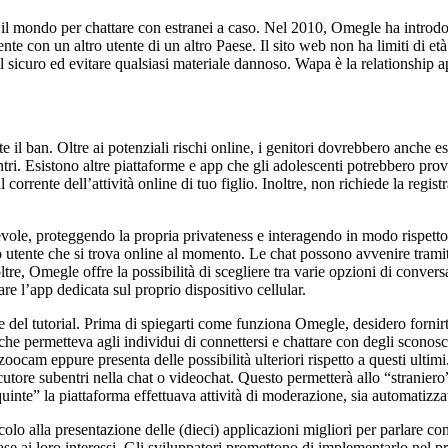
o il mondo per chattare con estranei a caso. Nel 2010, Omegle ha introd
te con un altro utente di un altro Paese. Il sito web non ha limiti di e
al sicuro ed evitare qualsiasi materiale dannoso. Wapa è la relationship
te il ban. Oltre ai potenziali rischi online, i genitori dovrebbero anche
ontri. Esistono altre piattaforme e app che gli adolescenti potrebbero pr
rrente dell’attività online di tuo figlio. Inoltre, non richiede la registr
ole, proteggendo la propria privateness e interagendo in modo rispettoso
o utente che si trova online al momento. Le chat possono avvenire tramit
ltre, Omegle offre la possibilità di scegliere tra varie opzioni di conve
are l’app dedicata sul proprio dispositivo cellular.
e del tutorial. Prima di spiegarti come funziona Omegle, desidero fornir
 permetteva agli individui di connettersi e chattare con degli sconosciuti
am eppure presenta delle possibilità ulteriori rispetto a questi ultimi
locutore subentri nella chat o videochat. Questo permetterà allo “stranier
quinte” la piattaforma effettuava attività di moderazione, sia automatizz
colo alla presentazione delle (dieci) applicazioni migliori per parlare c
n base ai loro interessi. Gli sviluppatori promettono di implementarlo nel 