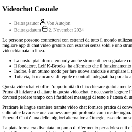
Videochat Casuale
Beitragsautor
Von
Autojon
Beitragsdatum
2. November 2024
Le persone possono connettersi con estranei da tutto il mondo utilizza
migliore app di chat video gratuita con estranei senza soldi e uno str
videochiamata in linea.
La nostra piattaforma embody anche strumenti per segnalare comp
Il fondatore, Leif K-Brooks, ha affermato che il funzionamento c
Inoltre, è un ottimo modo per fare nuove amicizie e ampliare il t
Tuttavia, la mancanza di regole e controlli adeguati ha portato a
Questa videochat vi offre l’opportunità di chiacchierare gratuitament
Prima di iniziare a chattare in questa videochat, è necessario leggere l
dovresti perdere tempo con i fastidiosi messaggi di testo e l’attesa di u
Praticare le lingue straniere tramite video chat fornisce pratica di co
culturali e favorisce una connessione più profonda con i madrelingua.
Emerald Chat è una delle migliori alternative a Omegle, essendo un servi
La piattaforma era diventata un punto di riferimento per adolescenti e