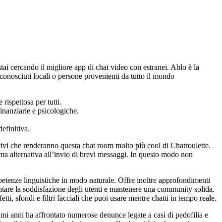
ai cercando il migliore app di chat video con estranei. Ablo è la
conosciuti locali o persone provenienti da tutto il mondo
ispettosa per tutti.
inanziarie e psicologiche.
efinitiva.
tivi che renderanno questa chat room molto più cool di Сhatroulette.
tima alternativa all’invio di brevi messaggi. In questo modo non
ompetenze linguistiche in modo naturale. Offre inoltre approfondimenti
ntare la soddisfazione degli utenti e mantenere una community solida.
i, sfondi e filtri facciali che puoi usare mentre chatti in tempo reale.
imi anni ha affrontato numerose denunce legate a casi di pedofilia e