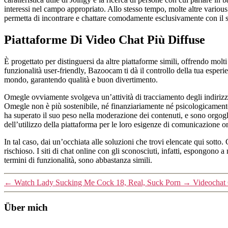
interessi nel campo appropriato. Allo stesso tempo, molte altre vario
permetta di incontrare e chattare comodamente esclusivamente con il se
Piattaforme Di Video Chat Più Diffuse
È progettato per distinguersi da altre piattaforme simili, offrendo molt
funzionalità user-friendly, Bazoocam ti dà il controllo della tua esper
mondo, garantendo qualità e buon divertimento.
Omegle ovviamente svolgeva un’attività di tracciamento degli indirizzi 
Omegle non è più sostenibile, né finanziariamente né psicologicamente.
ha superato il suo peso nella moderazione dei contenuti, e sono orgogl
dell’utilizzo della piattaforma per le loro esigenze di comunicazione o
In tal caso, dai un’occhiata alle soluzioni che trovi elencate qui sot
rischioso. I siti di chat online con gli sconosciuti, infatti, espongono a
termini di funzionalità, sono abbastanza simili.
←
Watch Lady Sucking Me Cock 18, Real, Suck Porn
→
Videochat 
Über mich