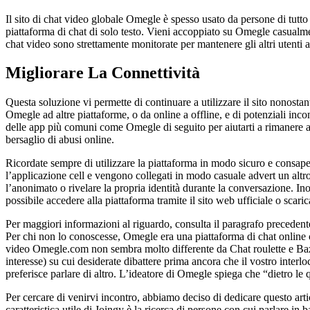
Il sito di chat video globale Omegle è spesso usato da persone di tutt
piattaforma di chat di solo testo. Vieni accoppiato su Omegle casualmen
chat video sono strettamente monitorate per mantenere gli altri utenti 
Migliorare La Connettività
Questa soluzione vi permette di continuare a utilizzare il sito nonostan
Omegle ad altre piattaforme, o da online a offline, e di potenziali inc
delle app più comuni come Omegle di seguito per aiutarti a rimanere al co
bersaglio di abusi online.
Ricordate sempre di utilizzare la piattaforma in modo sicuro e consapev
l’applicazione cell e vengono collegati in modo casuale advert un altr
l’anonimato o rivelare la propria identità durante la conversazione. Ino
possibile accedere alla piattaforma tramite il sito web ufficiale o scaric
Per maggiori informazioni al riguardo, consulta il paragrafo precedent
Per chi non lo conoscesse, Omegle era una piattaforma di chat online che
video Omegle.com non sembra molto differente da Chat roulette e Bazooc
interesse) su cui desiderate dibattere prima ancora che il vostro inter
preferisce parlare di altro. L’ideatore di Omegle spiega che “dietro le 
Per cercare di venirvi incontro, abbiamo deciso di dedicare questo arti
caratteristica utile di Joingy è la ricerca di persone con cui parlare i