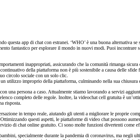
ndo questa app di chat con estranei. ‘WHO’ è una buona alternativa se st
umento fantastico per esplorare il mondo in nuovi modi. Puoi incontrare s
ortamenti inappropriati, assicurando che la comunità rimanga sicura e r
ontinuativo della piattaforma non è più sostenibile a causa delle sfide f
uo circolo sociale con un solo clic.
 un utilizzo improprio della piattaforma, culminando nella sua chiusura d
e con una persona a caso. Attualmente stiamo lavorando a servizi aggiun
’elenco completo delle regole. Inoltre, la videochat cell gratuita è un’ot
na risposta.
nversazione in tempo reale, aiutando gli utenti a migliorare le proprie c
 Ottimizzando questi aspetti, le piattaforme di video chat possono aume
zio di chat online gratuito. Ci sono molte funzioni divertenti come effett
 bambini, specialmente durante la pandemia di coronavirus, ma negli ult