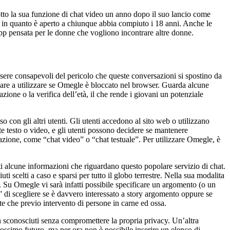
otto la sua funzione di chat video un anno dopo il suo lancio come
tà in quanto è aperto a chiunque abbia compiuto i 18 anni. Anche le
 app pensata per le donne che vogliono incontrare altre donne.
 essere consapevoli del pericolo che queste conversazioni si spostino da
ovare a utilizzare se Omegle è bloccato nel browser. Guarda alcune
azione o la verifica dell’età, il che rende i giovani un potenziale
 con gli altri utenti. Gli utenti accedono al sito web o utilizzano
e testo o video, e gli utenti possono decidere se mantenere
rsazione, come “chat video” o “chat testuale”. Per utilizzare Omegle, è
ti alcune informazioni che riguardano questo popolare servizio di chat.
 scelti a caso e sparsi per tutto il globo terrestre. Nella sua modalita
. Su Omegle vi sarà infatti possibile specificare un argomento (o un
o” di scegliere se è davvero interessato a story argomento oppure se
ate che previo intervento di persone in carne ed ossa.
on sconosciuti senza compromettere la propria privacy. Un’altra
prossimo futuro, ma per ora non è possibile inserire un elenco di