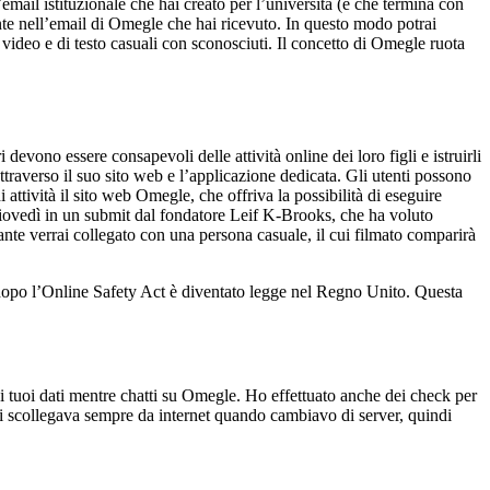
’email istituzionale che hai creato per l’università (e che termina con
esente nell’email di Omegle che hai ricevuto. In questo modo potrai
t video e di testo casuali con sconosciuti. Il concetto di Omegle ruota
evono essere consapevoli delle attività online dei loro figli e istruirli
 attraverso il suo sito web e l’applicazione dedicata. Gli utenti possono
attività il sito web Omegle, che offriva la possibilità di eseguire
 giovedì in un submit dal fondatore Leif K-Brooks, che ha voluto
ante verrai collegato con una persona casuale, il cui filmato comparirà
o dopo l’Online Safety Act è diventato legge nel Regno Unito. Questa
à i tuoi dati mentre chatti su Omegle. Ho effettuato anche dei check per
 scollegava sempre da internet quando cambiavo di server, quindi