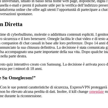
ti universitari, situato in basso nella home web page, dopodiché, digita l
casella e-mail e premi il pulsante utile per la verifica dell’indirizzo pr
iattaforma online che offre agli utenti l’opportunità di partecipare a cha
onversazioni spontanee.
n Diretta
 di cyberbullismo, molestie o addirittura contenuti espliciti. I genitori d
oro sicurezza e il loro benessere. Omegle facilita le chat video e di testo
n companion di chat casuali in base alle loro preferenze. Dopo 14 anni di 
a annunciato la sua chiusura definitiva. La decisione è stata comunicata
he ha accompagnato una parte importante della sua vita. Dopo qualche ist
 nella parte destra.
questo quiz interattivo creato con Samsung. La decisione è arrivata poc
rezza per i minori di 18 anni.
re Su Omeglecom!”
sì. Con le sue potenti caratteristiche di sicurezza, ExpressVPN protegger
on ho rilevato alcuna perdita di dati. Inoltre, il kill change
omegdate
mi
ine durante la riconnessione.