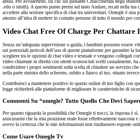
abusi. Per avvalertene, fai clic sul pulsante Chiacchierata degli studen
.edu o simili). A questo punto premi sul tasto Andare, recati nella tua 
accedere alla sezione specifica di chat tra universitari. Omegle è una p
attorno all’idea di mettere in contatto persone di tutto il mondo per c
Video Chat Free Of Charge Per Chattare I
Senza un’adeguata supervisione o guida, i bambini possono essere vittime
sui potenziali pericoli dell’uso di queste piattaforme per garantire la l
scegliere tra le opzioni di chat video e testuale e vengono collegati co
video chiamate in diretta con utenti sconosciuti scelti casualmente, h
condividere i propri sentimenti sulla scelta di chiudere un servizio c
nella parte sinistra dello schermo, subito a fianco al tuo, situato invece
Contribuisci a mantenere positivo lo spazio online di tuo figlio con 
legge richiederà alle piattaforme di migliorare le caratteristiche di sicu
Commenti Su “omegle? Tutto Quello Che Devi Sape
Per quanto riguarda la possibilità che Omegle ti tracci, la risposta è 
assicurarmi che la mia posizione reale fosse effettivamente nascosta e n
avevo la certezza che le mie informazioni non risultassero esposte onl
Come Usare Omegle Tv