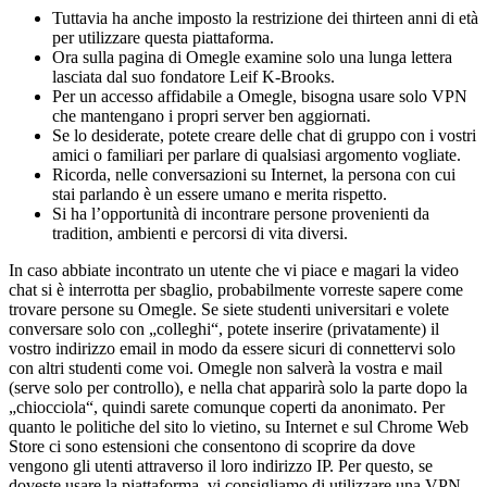
Tuttavia ha anche imposto la restrizione dei thirteen anni di età
per utilizzare questa piattaforma.
Ora sulla pagina di Omegle examine solo una lunga lettera
lasciata dal suo fondatore Leif K-Brooks.
Per un accesso affidabile a Omegle, bisogna usare solo VPN
che mantengano i propri server ben aggiornati.
Se lo desiderate, potete creare delle chat di gruppo con i vostri
amici o familiari per parlare di qualsiasi argomento vogliate.
Ricorda, nelle conversazioni su Internet, la persona con cui
stai parlando è un essere umano e merita rispetto.
Si ha l’opportunità di incontrare persone provenienti da
tradition, ambienti e percorsi di vita diversi.
In caso abbiate incontrato un utente che vi piace e magari la video
chat si è interrotta per sbaglio, probabilmente vorreste sapere come
trovare persone su Omegle. Se siete studenti universitari e volete
conversare solo con „colleghi“, potete inserire (privatamente) il
vostro indirizzo email in modo da essere sicuri di connettervi solo
con altri studenti come voi. Omegle non salverà la vostra e mail
(serve solo per controllo), e nella chat apparirà solo la parte dopo la
„chiocciola“, quindi sarete comunque coperti da anonimato. Per
quanto le politiche del sito lo vietino, su Internet e sul Chrome Web
Store ci sono estensioni che consentono di scoprire da dove
vengono gli utenti attraverso il loro indirizzo IP. Per questo, se
doveste usare la piattaforma, vi consigliamo di utilizzare una VPN