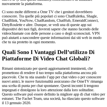
nuovamente la piattaforma.
Ci sono molte different a Ome TV che i genitori dovrebbero
conoscere. Tra quelle più popolari ci sono ChatRuletka, Shagle,
ChatBlink, YouNow, ChatRandom, ChatHub, EmeraldConnect,
DirtyRoulette e altre. Dunque, se vedi una di queste app sui
dispositivi dei tuoi figli, dovresti sapere che stanno facendo delle
videochiamate con delle persone a caso o degli sconosciuti. VPN
può aiutarti a nascondere queste informazioni dai siti web in modo
che tu sia protetto in ogni momento.
Quali Sono I Vantaggi Dell’utilizzo Di
Piattaforme Di Video Chat Globali?
Rimani sintonizzato per questi aggiornamenti imminenti, che
promettono di rendere il tuo tempo sulla piattaforma ancora più
piacevole. Che tu stia usando l’app per chat video o per conoscere
nuovi amici, le nuove funzionalità assicurano che OmeTV rimanga
una scelta di punta per chat spontanee. Questi incontri li tengono
impegnati e distolgono la loro attenzione dalla loro solitudine.
Questo software può essere definito la migliore app di chat video per
estranei. The Fachet Team, una società, ha rilasciato questo software
il 13 gennaio 2020.