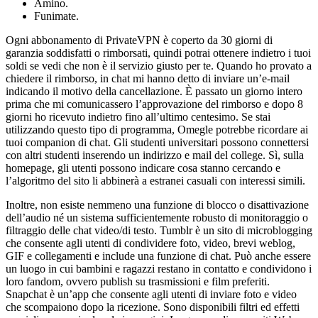
Amino.
Funimate.
Ogni abbonamento di PrivateVPN è coperto da 30 giorni di
garanzia soddisfatti o rimborsati, quindi potrai ottenere indietro i tuoi
soldi se vedi che non è il servizio giusto per te. Quando ho provato a
chiedere il rimborso, in chat mi hanno detto di inviare un’e-mail
indicando il motivo della cancellazione. È passato un giorno intero
prima che mi comunicassero l’approvazione del rimborso e dopo 8
giorni ho ricevuto indietro fino all’ultimo centesimo. Se stai
utilizzando questo tipo di programma, Omegle potrebbe ricordare ai
tuoi companion di chat. Gli studenti universitari possono connettersi
con altri studenti inserendo un indirizzo e mail del college. Sì, sulla
homepage, gli utenti possono indicare cosa stanno cercando e
l’algoritmo del sito li abbinerà a estranei casuali con interessi simili.
Inoltre, non esiste nemmeno una funzione di blocco o disattivazione
dell’audio né un sistema sufficientemente robusto di monitoraggio o
filtraggio delle chat video/di testo. Tumblr è un sito di microblogging
che consente agli utenti di condividere foto, video, brevi weblog,
GIF e collegamenti e include una funzione di chat. Può anche essere
un luogo in cui bambini e ragazzi restano in contatto e condividono i
loro fandom, ovvero publish su trasmissioni e film preferiti.
Snapchat è un’app che consente agli utenti di inviare foto e video
che scompaiono dopo la ricezione. Sono disponibili filtri ed effetti