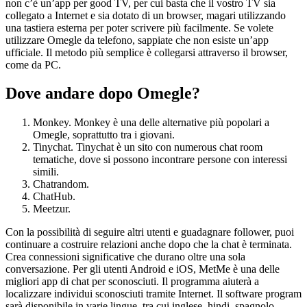
non c’è un’app per good TV, per cui basta che il vostro TV sia
collegato a Internet e sia dotato di un browser, magari utilizzando
una tastiera esterna per poter scrivere più facilmente. Se volete
utilizzare Omegle da telefono, sappiate che non esiste un’app
ufficiale. Il metodo più semplice è collegarsi attraverso il browser,
come da PC.
Dove andare dopo Omegle?
Monkey. Monkey è una delle alternative più popolari a
Omegle, soprattutto tra i giovani.
Tinychat. Tinychat è un sito con numerous chat room
tematiche, dove si possono incontrare persone con interessi
simili.
Chatrandom.
ChatHub.
Meetzur.
Con la possibilità di seguire altri utenti e guadagnare follower, puoi
continuare a costruire relazioni anche dopo che la chat è terminata.
Crea connessioni significative che durano oltre una sola
conversazione. Per gli utenti Android e iOS, MetMe è una delle
migliori app di chat per sconosciuti. Il programma aiuterà a
localizzare individui sconosciuti tramite Internet. Il software program
sarà disponibile in varie lingue, tra cui inglese, hindi, spagnolo,