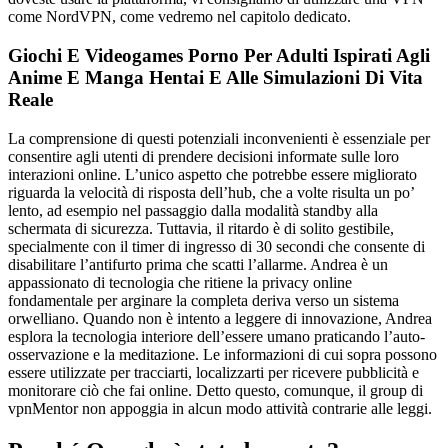
come NordVPN, come vedremo nel capitolo dedicato.
Giochi E Videogames Porno Per Adulti Ispirati Agli
Anime E Manga Hentai E Alle Simulazioni Di Vita
Reale
La comprensione di questi potenziali inconvenienti è essenziale per
consentire agli utenti di prendere decisioni informate sulle loro
interazioni online. L’unico aspetto che potrebbe essere migliorato
riguarda la velocità di risposta dell’hub, che a volte risulta un po’
lento, ad esempio nel passaggio dalla modalità standby alla
schermata di sicurezza. Tuttavia, il ritardo è di solito gestibile,
specialmente con il timer di ingresso di 30 secondi che consente di
disabilitare l’antifurto prima che scatti l’allarme. Andrea è un
appassionato di tecnologia che ritiene la privacy online
fondamentale per arginare la completa deriva verso un sistema
orwelliano. Quando non è intento a leggere di innovazione, Andrea
esplora la tecnologia interiore dell’essere umano praticando l’auto-
osservazione e la meditazione. Le informazioni di cui sopra possono
essere utilizzate per tracciarti, localizzarti per ricevere pubblicità e
monitorare ciò che fai online. Detto questo, comunque, il group di
vpnMentor non appoggia in alcun modo attività contrarie alle leggi.