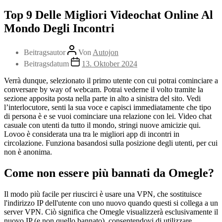
Top 9 Delle Migliori Videochat Online Al
Mondo Degli Incontri
Beitragsautor
Von
Autojon
Beitragsdatum
13. Oktober 2024
Verrà dunque, selezionato il primo utente con cui potrai cominciare a
conversare by way of webcam. Potrai vederne il volto tramite la
sezione apposita posta nella parte in alto a sinistra del sito. Vedi
l’interlocutore, senti la sua voce e capisci immediatamente che tipo
di persona è e se vuoi cominciare una relazione con lei. Video chat
casuale con utenti da tutto il mondo, stringi nuove amicizie qui.
Lovoo è considerata una tra le migliori app di incontri in
circolazione. Funziona basandosi sulla posizione degli utenti, per cui
non è anonima.
Come non essere più bannati da Omegle?
Il modo più facile per riuscirci è usare una VPN, che sostituisce
l'indirizzo IP dell'utente con uno nuovo quando questi si collega a un
server VPN. Ciò significa che Omegle visualizzerà esclusivamente il
nuovo IP (e non quello bannato), consentendovi di utilizzare