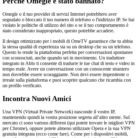
Perché Omegle è stato bannato?
Omegle o il tuo provider di servizi Internet potrebbero aver
segnalato o bloccato il tuo numero di telefono o l'indirizzo IP. Se hai
violato le politiche di utilizzo del sito o se il tuo comportamento è
stato considerato inappropriato, questo potrebbe accadere.
Il design ottimizzato per i mobili di OmeTV garantisce che tu abbia
la stessa qualità di esperienza sia su un desktop che su un telefono.
Questo lo rende la piattaforma perfetta per conversazioni spontanee
con sconosciuti, anche quando sei in movimento. Un traduttore
integrato in Ablo ti consente di tradurre le tue chat di testo e video in
tempo reale. Avere un conversazione con un conoscente straniero
non dovrebbe essere scoraggiante. Non devi essere impenitente o
irreale sulla piattaforma e puoi scoprire qualcuno che ricambia con
un profilo verificato.
Incontra Nuovi Amici
Una VPN (Virtual Private Network) nasconde il vostro IP,
mantenendo quindi la vostra posizione segreta all’altro utente. Sul
mercato ci sono various different (qui potete trovare le migliori VPN
per Chrome), oppure potete almeno utilizzare Opera e la sua VPN
gratuita integrata (ecco come fare). Come per i dispositivi mobili,