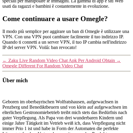
speciali per manipolare le immagini. La gamma di app e siti Web
usati da ragazzi e bambini è costantemente in evoluzione.
Come continuare a usare Omegle?
Il modo più semplice per aggirare un ban di Omegle è utilizzare una
VPN. Con una VPN puoi cambiare facilmente il tuo indirizzo IP.
Quando ti connetti a un server VPN, il tuo IP cambia nell'indirizzo
IP del server VPN. Voilà: ban revocato!
←
Zaku Live Random Video Chat Apk Per Android Obtain
→
Omegle Different For Random Video Chat
Über mich
Geboren im oberbayrischen Wolfratshausen, aufgewachsen in
Penzberg und Benediktbeuern und von klein auf aufgewachsen im
elterlichen Gestronomiebetrieb treibt mich stets das Bedürfnis nach
guter Verpflegung. Als Papa von drei wunderbaren Kindern und
einige Jahre Tätigkeit im Vetrieb weiß ich, dass Verpflegung nicht
immer Prio 1 ist und habe in Form der Automaten die perfekte