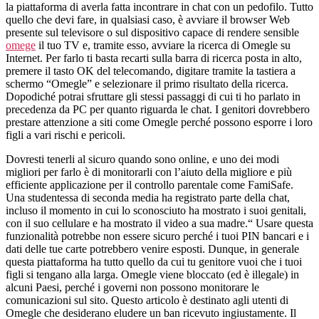
la piattaforma di averla fatta incontrare in chat con un pedofilo. Tutto
quello che devi fare, in qualsiasi caso, è avviare il browser Web
presente sul televisore o sul dispositivo capace di rendere sensible
omege
il tuo TV e, tramite esso, avviare la ricerca di Omegle su
Internet. Per farlo ti basta recarti sulla barra di ricerca posta in alto,
premere il tasto OK del telecomando, digitare tramite la tastiera a
schermo “Omegle” e selezionare il primo risultato della ricerca.
Dopodiché potrai sfruttare gli stessi passaggi di cui ti ho parlato in
precedenza da PC per quanto riguarda le chat. I genitori dovrebbero
prestare attenzione a siti come Omegle perché possono esporre i loro
figli a vari rischi e pericoli.
Dovresti tenerli al sicuro quando sono online, e uno dei modi
migliori per farlo è di monitorarli con l’aiuto della migliore e più
efficiente applicazione per il controllo parentale come FamiSafe.
Una studentessa di seconda media ha registrato parte della chat,
incluso il momento in cui lo sconosciuto ha mostrato i suoi genitali,
con il suo cellulare e ha mostrato il video a sua madre.“ Usare questa
funzionalità potrebbe non essere sicuro perché i tuoi PIN bancari e i
dati delle tue carte potrebbero venire esposti. Dunque, in generale
questa piattaforma ha tutto quello da cui tu genitore vuoi che i tuoi
figli si tengano alla larga. Omegle viene bloccato (ed è illegale) in
alcuni Paesi, perché i governi non possono monitorare le
comunicazioni sul sito. Questo articolo è destinato agli utenti di
Omegle che desiderano eludere un ban ricevuto ingiustamente. Il