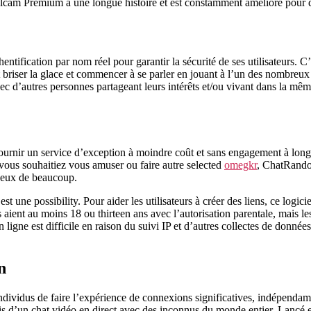
elcam Premium a une longue histoire et est constamment amélioré pour 
thentification par nom réel pour garantir la sécurité de ses utilisateurs.
 briser la glace et commencer à se parler en jouant à l’un des nombreux
vec d’autres personnes partageant leurs intérêts et/ou vivant dans la
 fournir un service d’exception à moindre coût et sans engagement à lo
vous souhaitiez vous amuser ou faire autre selected
omegkr
, ChatRandom
 yeux de beaucoup.
est une possibility. Pour aider les utilisateurs à créer des liens, ce lo
s aient au moins 18 ou thirteen ans avec l’autorisation parentale, mais le
gne est difficile en raison du suivi IP et d’autres collectes de données
n
s individus de faire l’expérience de connexions significatives, indépen
ais d’un chat vidéo en direct avec des inconnus du monde entier. Lancé 