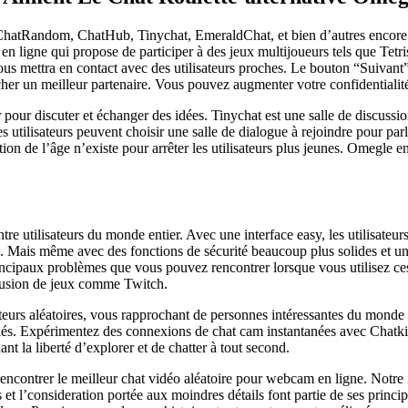
, ChatRandom, ChatHub, Tinychat, EmeraldChat, et bien d’autres encore.
 ligne qui propose de participer à des jeux multijoueurs tels que Tetri
 vous mettra en contact avec des utilisateurs proches. Le bouton “Suiva
rcher un meilleur partenaire. Vous pouvez augmenter votre confidentiali
pour discuter et échanger des idées. Tinychat est une salle de discussion
 utilisateurs peuvent choisir une salle de dialogue à rejoindre pour parl
ion de l’âge n’existe pour arrêter les utilisateurs plus jeunes. Omegle 
ntre utilisateurs du monde entier. Avec une interface easy, les utilisate
. Mais même avec des fonctions de sécurité beaucoup plus solides et une 
incipaux problèmes que vous pouvez rencontrer lorsque vous utilisez ces
iffusion de jeux comme Twitch.
eurs aléatoires, vous rapprochant de personnes intéressantes du monde e
és. Expérimentez des connexions de chat cam instantanées avec Chatki, où
nt la liberté d’explorer et de chatter à tout second.
encontrer le meilleur chat vidéo aléatoire pour webcam en ligne. Notre in
l’consideration portée aux moindres détails font partie de ses principa