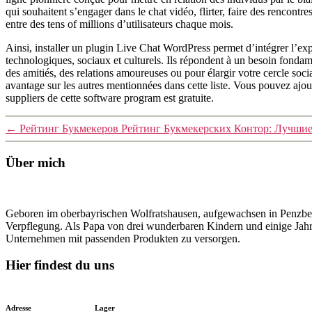
qui souhaitent s’engager dans le chat vidéo, flirter, faire des rencont
entre des tens of millions d’utilisateurs chaque mois.
Ainsi, installer un plugin Live Chat WordPress permet d’intégrer l’expé
technologiques, sociaux et culturels. Ils répondent à un besoin fonda
des amitiés, des relations amoureuses ou pour élargir votre cercle soc
avantage sur les autres mentionnées dans cette liste. Vous pouvez ajout
suppliers de cette software program est gratuite.
←
Рейтинг Букмекеров Рейтинг Букмекерских Контор: Лучши
Über mich
Geboren im oberbayrischen Wolfratshausen, aufgewachsen in Penzberg
Verpflegung. Als Papa von drei wunderbaren Kindern und einige Jahre
Unternehmen mit passenden Produkten zu versorgen.
Hier findest du uns
Adresse
Lager