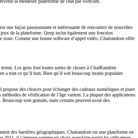
devenir la meilleure plateforme de chat par webcam.
 C’est une façon passionnante et intéressante de rencontrer de nouvelles
 jeux de la plateforme. Qeep inclut également une fonction
 même zone. Comme une bonne software d’appel vidéo, Chatrandom offre
ng terme. Les gens font toutes sortes de choses à ChatRandom
 a tout ce qu’il faut. Bien qu’il soit beaucoup moins populaire
giciel propose des choices pour échanger des cadeaux numériques et jouer
s méthodes de vérification de l’âge varient. La plupart des applications
. Beaucoup sont gratuits, mais certains peuvent avoir des
damment des barrières géographiques. Chatrandom est une plateforme en
en 2011, il s’impose comme un choix populaire parmi les utilisateurs