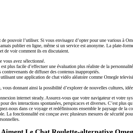
t de pouvoir l’utiliser. Si vous envisagez d’opter pour une various à Om
ez jamais publier en ligne, même si un service est anonyme. La plate-fo
et de voir comment ils en discutaient.
ue vous avez sélectionné.
 est plus facile d’effectuer une évaluation plus réaliste de la personnalité
contrevenants de diffuser des contenus inappropriés.
ilisant une application de chat vidéo aléatoire comme Omegle televisio
vous donnant ainsi la possibilité d’explorer de nouvelles cultures, idée
nnexion internet steady. Assurez-vous que votre navigateur et votre sy
our des interactions spontanées, perspicaces et diverses. C’est plus qu’
joignez-nous dans ce voyage et redéfinissons ensemble le paysage de la
able. La fonctionnalité est conçue avec plusieurs mesures de sécurité p
rsonnelles.
Aiment Le Chat Roulette-alternative Omeg