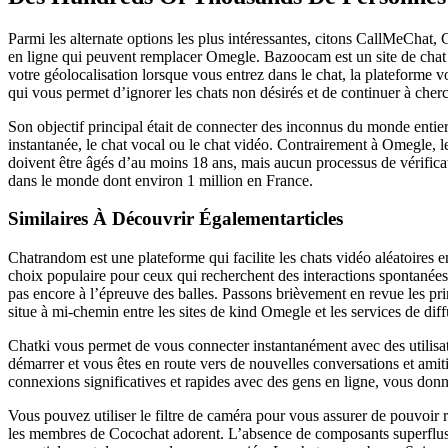
Parmi les alternate options les plus intéressantes, citons CallMeChat
en ligne qui peuvent remplacer Omegle. Bazoocam est un site de chat en
votre géolocalisation lorsque vous entrez dans le chat, la plateforme
qui vous permet d’ignorer les chats non désirés et de continuer à che
Son objectif principal était de connecter des inconnus du monde entier 
instantanée, le chat vocal ou le chat vidéo. Contrairement à Omegle, les
doivent être âgés d’au moins 18 ans, mais aucun processus de vérificat
dans le monde dont environ 1 million en France.
Similaires À Découvrir Égalementarticles
Chatrandom est une plateforme qui facilite les chats vidéo aléatoires e
choix populaire pour ceux qui recherchent des interactions spontanées
pas encore à l’épreuve des balles. Passons brièvement en revue les pr
situe à mi-chemin entre les sites de kind Omegle et les services de d
Chatki vous permet de vous connecter instantanément avec des utilisat
démarrer et vous êtes en route vers de nouvelles conversations et amiti
connexions significatives et rapides avec des gens en ligne, vous donna
Vous pouvez utiliser le filtre de caméra pour vous assurer de pouvoir r
les membres de Cocochat adorent. L’absence de composants superflus et 