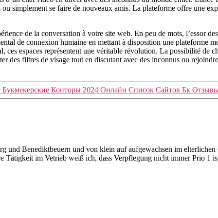
res ou simplement se faire de nouveaux amis. La plateforme offre une expé
rience de la conversation à votre site web. En peu de mots, l’essor des 
mental de connexion humaine en mettant à disposition une plateforme mod
ial, ces espaces représentent une véritable révolution. La possibilité d
er des filtres de visage tout en discutant avec des inconnus ou rejoindre 
е Букмекерские Конторы 2024 Онлайн Список Сайтов Бк Отзывы
 und Benediktbeuern und von klein auf aufgewachsen im elterlichen Ge
 Tätigkeit im Vetrieb weiß ich, dass Verpflegung nicht immer Prio 1 