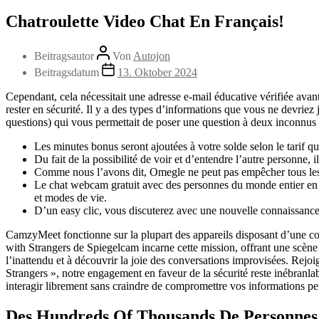
Chatroulette Video Chat En Français!
Beitragsautor
Von
Autojon
Beitragsdatum
13. Oktober 2024
Cependant, cela nécessitait une adresse e-mail éducative vérifiée avan
rester en sécurité. Il y a des types d’informations que vous ne devri
questions) qui vous permettait de poser une question à deux inconnus 
Les minutes bonus seront ajoutées à votre solde selon le tarif q
Du fait de la possibilité de voir et d’entendre l’autre personne, il
Comme nous l’avons dit, Omegle ne peut pas empêcher tous les 
Le chat webcam gratuit avec des personnes du monde entier en ut
et modes de vie.
D’un easy clic, vous discuterez avec une nouvelle connaissance, 
CamzyMeet fonctionne sur la plupart des appareils disposant d’une co
with Strangers de Spiegelcam incarne cette mission, offrant une scène p
l’inattendu et à découvrir la joie des conversations improvisées. Re
Strangers », notre engagement en faveur de la sécurité reste inébranl
interagir librement sans craindre de compromettre vos informations pe
Des Hundreds Of Thousands De Personnes 