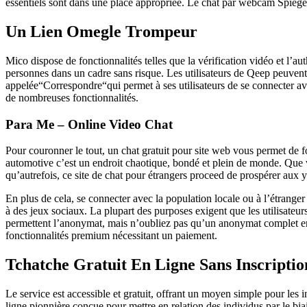
essentiels sont dans une place appropriée. Le chat par webcam Spieg
Un Lien Omegle Trompeur
Mico dispose de fonctionnalités telles que la vérification vidéo et l’au
personnes dans un cadre sans risque. Les utilisateurs de Qeep peuvent
appelée“Correspondre“qui permet à ses utilisateurs de se connecter a
de nombreuses fonctionnalités.
Para Me – Online Video Chat
Pour couronner le tout, un chat gratuit pour site web vous permet de
automotive c’est un endroit chaotique, bondé et plein de monde. Que 
qu’autrefois, ce site de chat pour étrangers proceed de prospérer aux
En plus de cela, se connecter avec la population locale ou à l’étranger 
à des jeux sociaux. La plupart des purposes exigent que les utilisateur
permettent l’anonymat, mais n’oubliez pas qu’un anonymat complet en li
fonctionnalités premium nécessitant un paiement.
Tchatche Gratuit En Ligne Sans Inscriptio
Le service est accessible et gratuit, offrant un moyen simple pour le
ligne pionnière conçue pour mettre en relation des individus par le bi