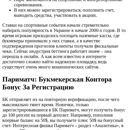
соревнования.
В них можно зарегистрироваться, пополнить счет,
выводить средства, участвовать в акциях.
Ставки на спортивные события начали стремительно
набирать популярность в Украине в начале 2000-х годов. В то
время игрокам приходилось посещать наземные кассы, где
букмекеры принимали у них ставки, а в качестве
подтверждения прогнозов клиенты получали фискальные
чеки. Сейчас индустрия беттинга работает иначе – она
перешла в онлайн. А как всем известно в интернете
достаточно сложно найти надежную площадку, ведь
существует очень много мошеннических сайтов.
Париматч: Букмекерская Контора
Бонус За Регистрацию
БК отправляет их на повторную верификацию, после чего
максимально тянет время. Новички, только
зарегистрировавшиеся в БК Париматч, могут получить бонус
до 100 percent на первый депозит. Например, пополнив
впервые баланс на 50$, вы получаете плюс 50$ на бонусный
счет. Интересноая фишка Париматч – раздел «Аналитика», в