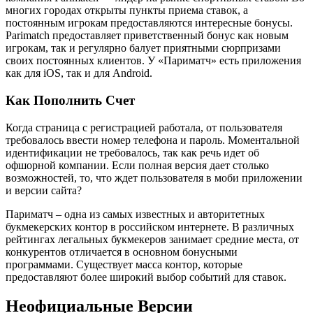
многих городах открыты пункты приема ставок, а
постоянным игрокам предоставляются интересные бонусы.
Parimatch предоставляет приветственный бонус как новым
игрокам, так и регулярно балует приятными сюрпризами
своих постоянных клиентов. У «Париматч» есть приложения
как для iOS, так и для Android.
Как Пополнить Счет
Когда страница с регистрацией работала, от пользователя
требовалось ввести номер телефона и пароль. Моментальной
идентификации не требовалось, так как речь идет об
офшорной компании. Если полная версия дает столько
возможностей, то, что ждет пользователя в моби приложении
и версии сайта?
Париматч – одна из самых известных и авторитетных
букмекерских контор в российском интернете. В различных
рейтингах легальных букмекеров занимает средние места, от
конкурентов отличается в основном бонусными
программами. Существует масса контор, которые
предоставляют более широкий выбор событий для ставок.
Неофициальные Версии