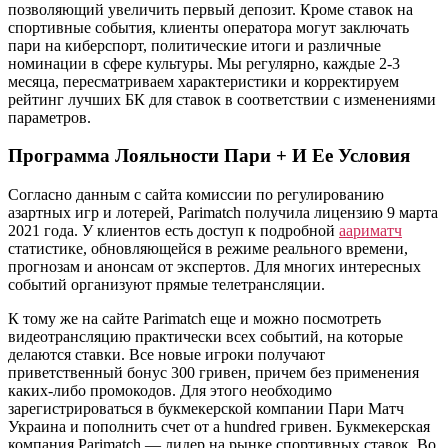
позволяющий увеличить первый депозит. Кроме ставок на
спортивные события, клиенты оператора могут заключать
пари на киберспорт, политические итоги и различные
номинации в сфере культуры. Мы регулярно, каждые 2-3
месяца, пересматриваем характеристики и корректируем
рейтинг лучших БК для ставок в соответствии с изменениями
параметров.
Программа Лояльности Пари + И Ее Условия
Согласно данным с сайта комиссии по регулированию
азартных игр и лотерей, Parimatch получила лицензию 9 марта
2021 года. У клиентов есть доступ к подробной
аариматч
статистике, обновляющейся в режиме реального времени,
прогнозам и анонсам от экспертов. Для многих интересных
событий организуют прямые телетрансляции.
К тому же на сайте Parimatch еще и можно посмотреть
видеотрансляцию практически всех событий, на которые
делаются ставки. Все новые игроки получают
приветственный бонус 300 гривен, причем без применения
каких-либо промокодов. Для этого необходимо
зарегистрироваться в букмекерской компании Пари Матч
Украина и пополнить счет от a hundred гривен. Букмекерская
компания Parimatch — лидер на рынке спортивных ставок. Во