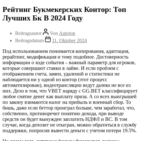
Рейтинг Букмекерских Контор: Топ
Лучших Бк В 2024 Году
Beitragsautor
Von
Autojon
Beitragsdatum
11. Oktober 2024
Под использованием понимается копирования, адаптация,
рерайтинг, модификация и тому подобное. Достоверность
информации о ходе события – важный параметр для игроков,
которые совершают ставки в лайве. И если проблем с
отображением счета, замен, удалений и статистики не
наблюдается ни у одной из контор (этот процесс
автоматизирован), видеотрансляции ведут далеко не все из
них. Дело в том, что VBET наряду с GG.BET классифицирует
любое снятие денег как выплату приза. А со всех выигрышей
по закону взимаются налог на прибыль и военный сбор. То
бишь, даже если беттор проиграл больше, чем заработал, что,
собственно, противоречит понятию дохода, при выводе
средств он будет вынужден заплатить НДФЛ и ВС. В том
случае, когда депозит не отыгран, можно обратиться в службу
поддержки, попросив вывести деньги с учетом потери 19.5%.