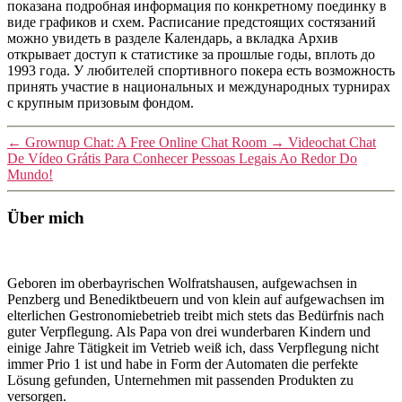
показана подробная информация по конкретному поединку в
виде графиков и схем. Расписание предстоящих состязаний
можно увидеть в разделе Календарь, а вкладка Архив
открывает доступ к статистике за прошлые годы, вплоть до
1993 года. У любителей спортивного покера есть возможность
принять участие в национальных и международных турнирах
с крупным призовым фондом.
←
Grownup Chat: A Free Online Chat Room
→
Videochat Chat
De Vídeo Grátis Para Conhecer Pessoas Legais Ao Redor Do
Mundo!
Über mich
Geboren im oberbayrischen Wolfratshausen, aufgewachsen in
Penzberg und Benediktbeuern und von klein auf aufgewachsen im
elterlichen Gestronomiebetrieb treibt mich stets das Bedürfnis nach
guter Verpflegung. Als Papa von drei wunderbaren Kindern und
einige Jahre Tätigkeit im Vetrieb weiß ich, dass Verpflegung nicht
immer Prio 1 ist und habe in Form der Automaten die perfekte
Lösung gefunden, Unternehmen mit passenden Produkten zu
versorgen.